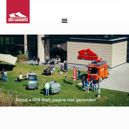
Home
»
404-fout: pagina niet gevonden